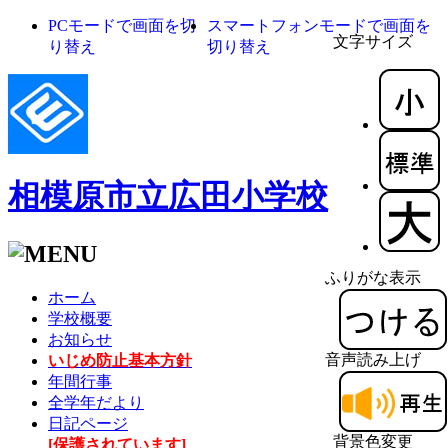
PCモードで画面を切
スマートフォンモードで画面を
文字サイズ
り替え
切り替え
相模原市立広田小学校
ふりがな表示
ホーム
学校概要
お知らせ
音声読み上げ
いじめ防止基本方針
年間行事
全学年だより
日記ページ
背景色変更
[保護されています]