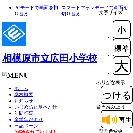
PCモードで画面を切
スマートフォンモードで画面を
文字サイズ
り替え
切り替え
相模原市立広田小学校
ふりがな表示
ホーム
学校概要
お知らせ
音声読み上げ
いじめ防止基本方針
年間行事
全学年だより
日記ページ
背景色変更
[保護されています]