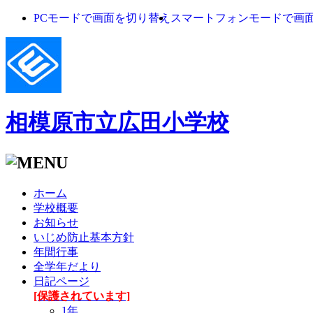
PCモードで画面を切り替え
スマートフォンモードで画
相模原市立広田小学校
ホーム
学校概要
お知らせ
いじめ防止基本方針
年間行事
全学年だより
日記ページ
[保護されています]
1年