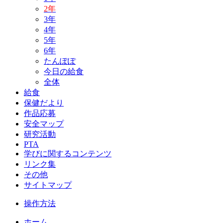
2年
3年
4年
5年
6年
たんぽぽ
今日の給食
全体
給食
保健だより
作品応募
安全マップ
研究活動
PTA
学びに関するコンテンツ
リンク集
その他
サイトマップ
操作方法
ホーム